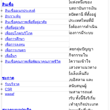
อิบนูอัฟฟาน คือ สหกรณ์ออมทรัพย์แห่งหนึ่งของ
สินเชื่อ
ประเทศไทยที่ดำเนินกิจการในระบบสถาบันการเงิน
สินเชื่ออเนกประสงค์
แบบอิสลาม ก่อเกิดขึ้นมา ณ จังหวัดปัตตานี ที่ตั้งอยู่
อัรเราะห์นู
ในเขตจังหวัดชายแดนภาคใต้ของประเทศไทยที่มี
สินเชื่อคุณภาพเพื่อที่อยู่อาศัย
ประชากรส่วนใหญ่เป็นชาวมุสลิมซึ่งต้องการดำเนิน
เพื่อที่อยู่อาศัย
ชีวิตตามวิถีชีวิตแบบอิสลาม และ ต้องการมีระบบ
เพื่ออุปโภค/บริโภค
เพื่อการศึกษา
เศรษฐกิจปลอดดอกเบี้ย
เพื่อการลงทุน
สหกรณ์ฯได้รับการจุดประกายขึ้นโดยกลุ่มปัญญา
เพื่อการเกษตร
ชนมุสลิมที่ได้ศึกษาและร่วมกันทำกิจกรรมใน
เพื่ออื่นๆ
สถาบันระดับอุดมศึกษาในภาคใต้มีความเข้าใจ
สินเชื่อคุณภาพเพื่อพัฒนาคุณภาพชีวิต
ปัญหาของสังคมท้องถิ่นจึงร่วมกันแสวงหาแนวทาง
แก้ปัญหาเพื่อพัฒนาสังคมให้ดีขึ้นซึ่งเล็งเห็นถึง
ซะกาต
ความสำคัญของ สถาบันการเงินแบบอิสลาม และ
รับบริจาค
ความจำเป็นของการระดมทุน เพื่อสนับสนุนผู้
CSR
ประกอบการและคนรุ่นใหม่ที่มีความสามารถแต่
waqaf
ปราศจากแหล่งเงินทุนที่ฮาลาลรองรับ ทั้งนี้จึงริเริ่ม
ส่งเสริมให้มีการออมการลงทุนและทำธุรกิจประเภท
สมาคมฌาปณกิจ