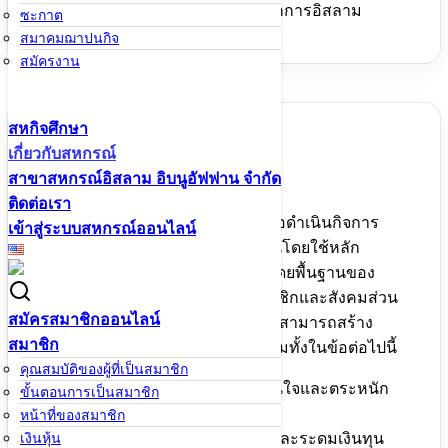
ถึงการดำเนินการสหกรณ์ตามหลักการอิสลาม
ซะกาต
สมาคมฌาปนกิจ
สมัครงาน
สหกิจศึกษา
เกี่ยวกับสหกรณ์
วัตถุประสงค์
สาขาสหกรณ์อิสลาม อิบนูอัฟฟาน จำกัด
ติดต่อเรา
เพื่อส่งเสริมให้สมาชิกพึ่งตนเองเพื่อดำเนินกิจการ
เข้าสู่ระบบสหกรณ์ออนไลน์
ร่วมกันและช่วยเหลือซึ่งกันและกันโดยใช้หลัก
คุณธรรมและจริยธรรมอันดีงามโดยพื้นฐานของ
มนุษย์เพื่อให้เกิดประโยชน์แก่สมาชิกและสังคมส่วน
สมัครสมาชิกออนไลน์
รวมทั้งทางเศรษฐกิจและสังคม ซึ่งสามารถสร้าง
สมาชิก
คุณภาพชีวิตที่ดี อยู่ดี กินดี มีสุขรวมทั้งในข้อต่อไปนี้
คุณสมบัติของผู้ที่เป็นสมาชิก
ส่งเสริมให้สมาชิกมีความสนใจและตระหนัก
ขั้นตอนการเป็นสมาชิก
ในธุรกิจแบบอิสลาม
หน้าที่ของสมาชิก
ส่งเสริมให้มีการออมทรัพย์และระดมเงินทุน
เงินหุ้น