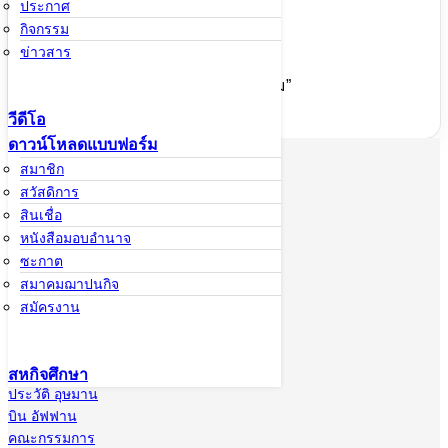
ประกาศ
กิจกรรม
คำขวัญ
ข่าวสาร
“เคียงคู่ชุมชน ด้วยเศรษฐกิจอิสลาม”
วีดีโอ
ดาวน์โหลดแบบฟอร์ม
สมาชิก
สหกรณ์อิสลาม
สวัสดิการ
อิบนูอัฟฟาน
สินเชื่อ
จำกัด
หนังสือมอบอำนาจ
ซะกาต
สมาคมฌาปนกิจ
เกี่ยวกับอิ
สมัครงาน
บนูอัฟฟาน
มารู้จักอิบนูอัฟ
ฟาน
สหกิจศึกษา
ประวัติ อุษมาน
บิน อัฟฟาน
คณะกรรมการ