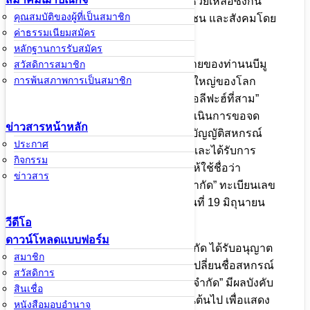
ต่างๆ ให้มากขึ้นตลอดจนเป็นการช่วยเหลือซึ่งกัน
คุณสมบัติของผู้ที่เป็นสมาชิก
และกันระหว่างสมาชิกในกลุ่มชุมชน และสังคมโดย
ค่าธรรมเนียมสมัคร
รวม
หลักฐานการรับสมัคร
เพื่อเป็นเกียรติแก่ “ซอฮาบะฮ์” (สหายของท่านนบีมู
สวัสดิการสมาชิก
การพ้นสภาพการเป็นสมาชิก
ฮัมหมัด (ซ.ล.) ) ผู้เป็นนักธุรกิจที่ยิ่งใหญ่ของโลก
มุสลิม คือ “อุษมาน บินอัฟฟาน” “คอลีฟะฮ์ที่สาม”
แห่งประวัติศาสตร์อิสลาม จึงได้ดำเนินการขอจด
ข่าวสารหน้าหลัก
ทะเบียนเป็นสหกรณ์ ตามพระราชบัญญัติสหกรณ์
ประกาศ
พ.ศ.2542 ต่อนายทะเบียนสหกรณ์และได้รับการ
กิจกรรม
สนับสนุนอย่างดีจากภาครัฐฯโดยให้ใช้ชื่อว่า
ข่าวสาร
“สหกรณ์ออมทรัพย์ อิบนูอัฟฟาน จำกัด” ทะเบียนเลข
ที่ อ. 008335 มีผลบังคับใช้ตั้งแต่วันที่ 19 มิถุนายน
2535 เป็นต้นไป
วีดีโอ
ดาวน์โหลดแบบฟอร์ม
สหกรณ์ออมทรัพย์อิบนูอัฟฟาน จำกัด ได้รับอนุญาต
สมาชิก
จากสหกรณ์จังหวัดปัตตานีในการเปลี่ยนชื่อสหกรณ์
สวัสดิการ
เป็น “สหกรณ์อิสลาม อิบนูอัฟฟาน จำกัด” มีผลบังคับ
สินเชื่อ
ใช้ตั้งแต่วันที่ 5 สิงหาคม 2556 เป็นต้นไป เพื่อแสดง
หนังสือมอบอำนาจ