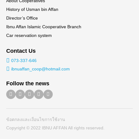
About Cooperatives
History of Usman bin Affan
Director’s Office
Ibnu Affan Islamic Cooperative Branch
Car reservation system
Search
Contact Us
Search
for:
073-337-646
ibnuaffan_coop@hotmail.com
Follow the news
ข้อตกลงและเงื่อนไขการใช้งาน
Copyright © 2022 IBNU AFFAN All rights reserved.