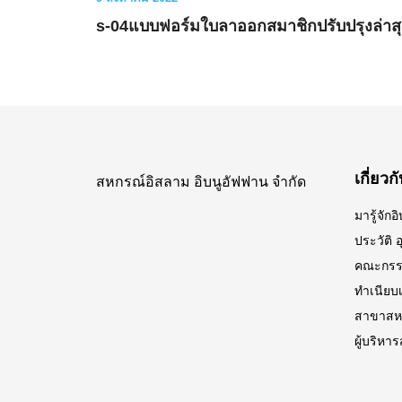
s-04แบบฟอร์มใบลาออกสมาชิกปรับปรุงล่าส
เกี่ยว
สหกรณ์อิสลาม อิบนูอัฟฟาน จำกัด
มารู้จัก
ประวัติ 
คณะกรรม
ทำเนียบเจ
สาขาสหก
ผู้บริหา