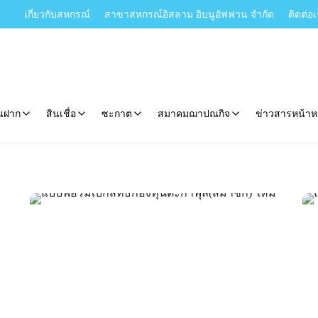
เกี่ยวกับสหกรณ์
สาขาสหกรณ์อิสลาม อิบนูอัฟฟาน จำกัด
ติดต่อ
ินฝาก
สินเชื่อ
ซะกาต
สมาคมฌาปณกิจ
ข่าวสารหน้าห