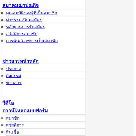
สมาคมฌาปณกิจ
คณะกรรมการ
ดำเนินการ ชุดที่
คุณสมบัติของผู้ที่เป็นสมาชิก
27
ค่าธรรมเนียมสมัคร
ทำเนียบเจ้าหน้าที่
หลักฐานการรับสมัคร
สาขาสหกรณ์
สวัสดิการสมาชิก
อิสลาม อิบนูอัฟ
การพ้นสภาพการเป็นสมาชิก
ฟาน จำกัด
ผู้บริหารสหกรณ์
ข่าวสารหน้าหลัก
ติดต่อเรา
ประกาศ
073-337-646
กิจกรรม
หรือ 093-
ข่าวสาร
5808055
ibnuaffan1421@gmail.com
วีดีโอ
ติดตาม
ดาวน์โหลดแบบฟอร์ม
ข่าวสาร
สมาชิก
สวัสดิการ
สินเชื่อ