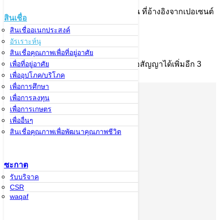
2. ให้วงเงินสูงสุด 85% ของราคาประเมิน ที่อ้างอิงจากเปอเซนต์
สินเชื่อ
ทองที่สแกนจากเครื่องสแกน
สินเชื่ออเนกประสงค์
อัรเราะห์นู
3. วงเงินสูงสุดไม่เกิน 5 ล้านบาท
สินเชื่อคุณภาพเพื่อที่อยู่อาศัย
4. ระยะเวลาสัญญาจำนำทอง 3 เดือน ต่อสัญญาได้เพิ่มอีก 3
เพื่อที่อยู่อาศัย
เพื่ออุปโภค/บริโภค
เดือน
เพื่อการศึกษา
เพื่อการลงทุน
สหกรณ์อิสลาม
เพื่อการเกษตร
อิบนูอัฟฟาน
เพื่ออื่นๆ
จำกัด
สินเชื่อคุณภาพเพื่อพัฒนาคุณภาพชีวิต
เกี่ยวกับอิ
ซะกาต
บนูอัฟฟาน
รับบริจาค
มารู้จักอิบนูอัฟ
CSR
waqaf
ฟาน
ประวัติ อุษมาน
บิน อัฟฟาน