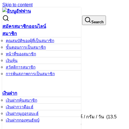
Skip to content
Search for:
Search
สมัครสมาชิกออนไลน์
สมาชิก
คุณสมบัติของผู้ที่เป็นสมาชิก
อัรเราะห์นู
ขั้นตอนการเป็นสมาชิก
หน้าหลัก
/
สินเชื่อ
/
อัรเราะห์นู
หน้าที่ของสมาชิก
เงินหุ้น
สวัสดิการสมาชิก
อัรเราะห์นู
การพ้นสภาพการเป็นสมาชิก
เงินฝาก
อัตราค่าบริการ
เงินฝากหุ้นสมาชิก
เงินฝากวาดีอะฮ์
เงินฝากมูฎอรอบะฮ์
1. อัตราค่าบริการจัดเก็บรักษา 45 สตางค์ / กรัม / วัน (13.5
เงินฝากกองทุนฮัจญ์
บาท/กรัม/เดือน) หรือ ( 205 บาท / เดือน )