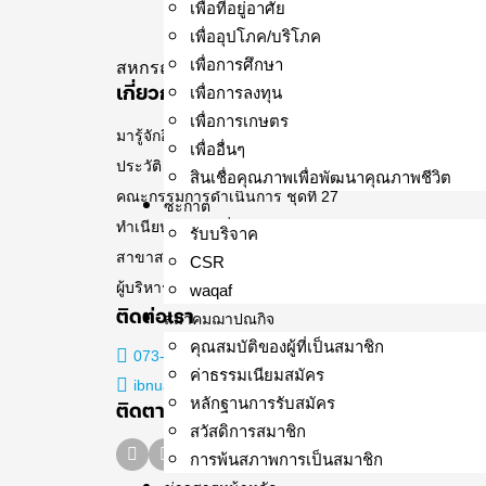
เพื่อที่อยู่อาศัย
เข้าร่วมกว่า 100 คน 
เพื่ออุปโภค/บริโภค
และเป็นเวทีแลกเปลี่
เพื่อการศึกษา
สหกรณ์อิสลาม อิบนูอัฟฟาน จำกัด
เกี่ยวกับอิบนูอัฟฟาน
พบปะ สร้างเครือข่าย
เพื่อการลงทุน
เพื่อการเกษตร
มารู้จักอิบนูอัฟฟาน
เพื่ออื่นๆ
ประวัติ อุษมาน บิน อัฟฟาน
สินเชื่อคุณภาพเพื่อพัฒนาคุณภาพชีวิต
คณะกรรมการดำเนินการ ชุดที่ 27
ซะกาต
ทำเนียบเจ้าหน้าที่
รับบริจาค
สาขาสหกรณ์อิสลาม อิบนูอัฟฟาน จำกัด
CSR
ผู้บริหารสหกรณ์
waqaf
ติดต่อเรา
สมาคมฌาปณกิจ
คุณสมบัติของผู้ที่เป็นสมาชิก
073-337-646 หรือ 093-5808055
ค่าธรรมเนียมสมัคร
ibnuaffan1421@gmail.com
หลักฐานการรับสมัคร
ติดตามข่าวสาร
สวัสดิการสมาชิก
การพ้นสภาพการเป็นสมาชิก