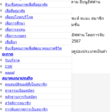
เมื่อวันที่ 29 พฤษภาคม 2567 สหกรณ์อิสลาม อิบนูอัฟฟาน
สินเชื่อคุณภาพเพื่อที่อยู่อาศัย
จำกัด
เพื่อที่อยู่อาศัย
เพื่ออุปโภค/บริโภค
ได้มอบรางวัลรถมอเตอร์ไซด์แก่ นางอาอีซะห์ หะมะ สมาชิก
เพื่อการศึกษา
สาขาปัตตานี ซึ่งเป็นผู้ที่ได้รับรางวัลโปรโมชั่น
เพื่อการลงทุน
ฉลองครบรอบ 30 ปี สหกรณ์อิสลาม อิบนูอัฟฟาน โดยการจับ
เพื่อการเกษตร
รางวัลในงานประชุมใหญ่สามัญประจำปี 2567
เพื่ออื่นๆ
สินเชื่อคุณภาพเพื่อพัฒนาคุณภาพชีวิต
เมื่อวันที่ 1 พฤษภาคม 2567 ที่ผ่านมา ด้วยคูปองประเภทเงินฝา
ซะกาต
กมูฎอรอบะฮ์และเงินฝากกองทุนฮัจญ์
รับบริจาค
CSR
waqaf
สมาคมฌาปณกิจ
สหกรณ์อิสลาม
คุณสมบัติของผู้ที่เป็นสมาชิก
อิบนูอัฟฟาน
ค่าธรรมเนียมสมัคร
จำกัด
หลักฐานการรับสมัคร
สวัสดิการสมาชิก
เกี่ยวกับอิ
การพ้นสภาพการเป็นสมาชิก