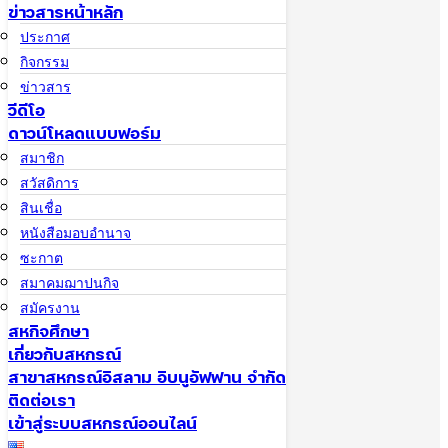
บนูอัฟฟาน
ข่าวสารหน้าหลัก
ประกาศ
มารู้จักอิบนูอัฟ
กิจกรรม
ฟาน
ประวัติ อุษมาน
ข่าวสาร
วีดีโอ
บิน อัฟฟาน
ดาวน์โหลดแบบฟอร์ม
คณะกรรมการ
ดำเนินการ ชุดที่
สมาชิก
27
สวัสดิการ
ทำเนียบเจ้าหน้าที่
สินเชื่อ
สาขาสหกรณ์
หนังสือมอบอำนาจ
อิสลาม อิบนูอัฟ
ฟาน จำกัด
ซะกาต
ผู้บริหารสหกรณ์
สมาคมฌาปนกิจ
สมัครงาน
ติดต่อเรา
สหกิจศึกษา
เกี่ยวกับสหกรณ์
073-337-646
สาขาสหกรณ์อิสลาม อิบนูอัฟฟาน จำกัด
หรือ 093-
5808055
ติดต่อเรา
ibnuaffan1421@gmail.com
เข้าสู่ระบบสหกรณ์ออนไลน์