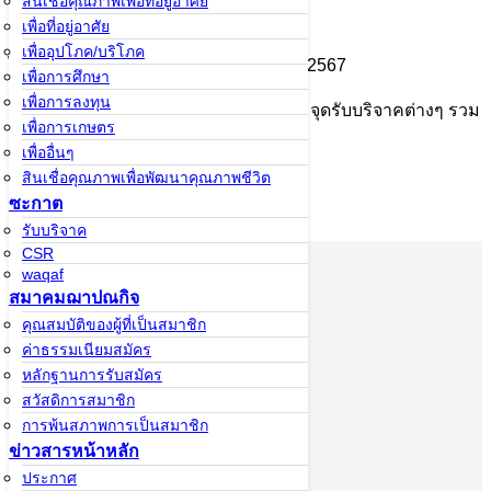
สินเชื่อคุณภาพเพื่อที่อยู่อาศัย
มูลนิธิอิบนูอัฟฟาน
เพื่อที่อยู่อาศัย
เพื่ออุปโภค/บริโภค
ได้ร่วมสมทบช่วยเหลือน้ำท่วมภาคใต้ ปี 2567
เพื่อการศึกษา
เพื่อการลงทุน
จำนวน 100,000 บาท ผ่านหน่วยงานและจุดรับบริจาคต่างๆ รวม
เพื่อการเกษตร
ถึง A-Khidmat
เพื่ออื่นๆ
สินเชื่อคุณภาพเพื่อพัฒนาคุณภาพชีวิต
ซะกาต
รับบริจาค
CSR
waqaf
สหกรณ์อิสลาม
สมาคมฌาปณกิจ
อิบนูอัฟฟาน
คุณสมบัติของผู้ที่เป็นสมาชิก
จำกัด
ค่าธรรมเนียมสมัคร
หลักฐานการรับสมัคร
สวัสดิการสมาชิก
เกี่ยวกับอิ
การพ้นสภาพการเป็นสมาชิก
บนูอัฟฟาน
ข่าวสารหน้าหลัก
มารู้จักอิบนูอัฟ
ประกาศ