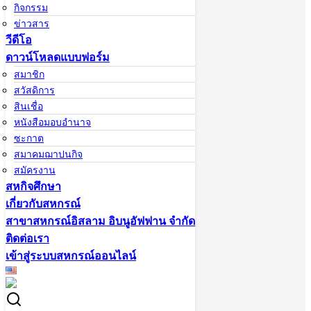
ฟาน
กิจกรรม
ประวัติ อุษมาน
ข่าวสาร
บิน อัฟฟาน
วีดีโอ
คณะกรรมการ
ดาวน์โหลดแบบฟอร์ม
ดำเนินการ ชุดที่
สมาชิก
27
สวัสดิการ
ทำเนียบเจ้าหน้าที่
สินเชื่อ
สาขาสหกรณ์
อิสลาม อิบนูอัฟ
หนังสือมอบอำนาจ
ฟาน จำกัด
ซะกาต
ผู้บริหารสหกรณ์
สมาคมฌาปนกิจ
สมัครงาน
สหกิจศึกษา
ติดต่อเรา
เกี่ยวกับสหกรณ์
073-337-646
สาขาสหกรณ์อิสลาม อิบนูอัฟฟาน จำกัด
หรือ 093-
5808055
ติดต่อเรา
ibnuaffan1421@gmail.com
เข้าสู่ระบบสหกรณ์ออนไลน์
ติดตาม
ข่าวสาร