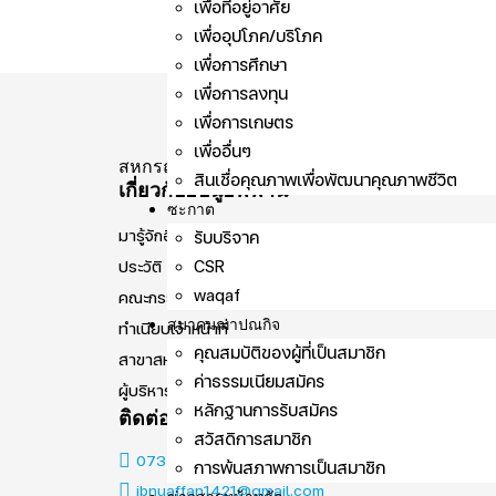
เพื่อที่อยู่อาศัย
เพื่ออุปโภค/บริโภค
เพื่อการศึกษา
เพื่อการลงทุน
เพื่อการเกษตร
เพื่ออื่นๆ
สหกรณ์อิสลาม อิบนูอัฟฟาน จำกัด
สินเชื่อคุณภาพเพื่อพัฒนาคุณภาพชีวิต
เกี่ยวกับอิบนูอัฟฟาน
ซะกาต
มารู้จักอิบนูอัฟฟาน
รับบริจาค
CSR
ประวัติ อุษมาน บิน อัฟฟาน
waqaf
คณะกรรมการดำเนินการ ชุดที่ 27
สมาคมฌาปณกิจ
ทำเนียบเจ้าหน้าที่
คุณสมบัติของผู้ที่เป็นสมาชิก
สาขาสหกรณ์อิสลาม อิบนูอัฟฟาน จำกัด
ค่าธรรมเนียมสมัคร
ผู้บริหารสหกรณ์
หลักฐานการรับสมัคร
ติดต่อเรา
สวัสดิการสมาชิก
073-337-646 หรือ 093-5808055
การพ้นสภาพการเป็นสมาชิก
ibnuaffan1421@gmail.com